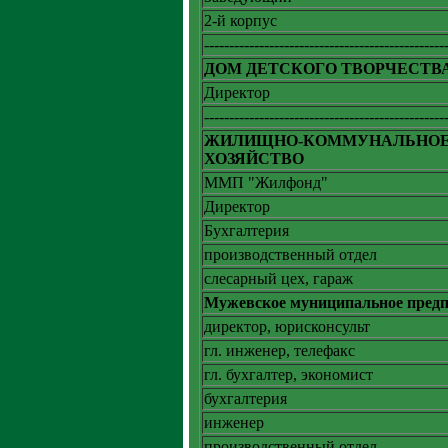
2-й корпус
------------------------------------------------
ДОМ ДЕТСКОГО ТВОРЧЕСТВ
Директор
------------------------------------------------
ЖИЛИЩНО-КОММУНАЛЬНО
ХОЗЯЙСТВО
ММП "Жилфонд"
Директор
Бухгалтерия
производственный отдел
слесарный цех, гараж
Мужевское муниципальное пре
директор, юрисконсульт
гл. инженер, телефакс
гл. бухгалтер, экономист
бухгалтерия
инженер
производственный отдел