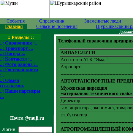
События
Справочник
Знаменитые люди
Главная
Сельские поселения
Шурышкасркий р
Добавит
:: Разделы ::
Телефонный справочник предприя
..: Справочник :..
..: Транспорт :..
АВИАУСЛУГИ
..: Погода :..
..: Контакты :..
Агентство АТК "Ямал"
..: Фото района :..
Аэропорт
..: Гостевая книга
------------------------------------------------
:..
..: Обмен
АВТОТРАНСПОРТНЫЕ ПРЕД
ссылками:.
Мужевская дирекция
..: Наши партнеры
материально-технического снаб
:..
Директор
зам, директора, экономист, товаров
гл. бухгалтер
Почта @muji.ru
------------------------------------------------
АГРОПРОМЫШЛЕННЫЙ КОМ
Логин