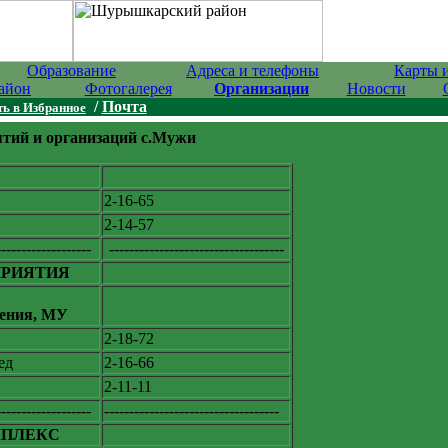
Образование
Адреса и телефоны
Карты 
айон
Фотогалерея
Организации
Новости
/
Почта
ь в Избранное
тий и организаций с.Мужи
2-16-65
2-14-57
-------------------
-----------------------------------
ПРИЯТИЯ
жения, МУ
2-18-72
ед
2-16-66
2-11-11
-------------------
-----------------------------------
ПЛЕКС