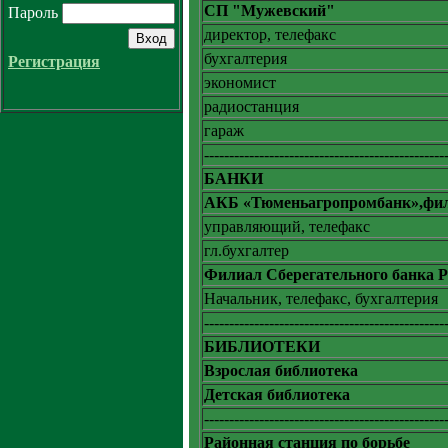
СП "Мужевский"
Пароль
директор, телефакс
бухгалтерия
Регистрация
экономист
радиостанция
гараж
------------------------------------------------
БАНКИ
АКБ «Тюменьагропромбанк»,фи
управляющий, телефакс
гл.бухгалтер
Филиал Сберегательного банка 
Начальник, телефакс, бухгалтерия
------------------------------------------------
БИБЛИОТЕКИ
Взрослая библиотека
Детская библиотека
------------------------------------------------
Районная станция по борьбе