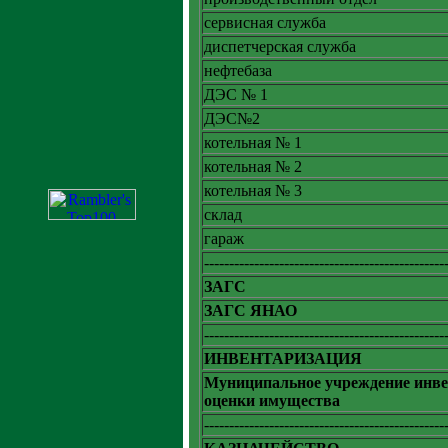
сервисная служба
диспетчерская служба
нефтебаза
ДЭС № 1
ДЭС№2
котельная № 1
котельная № 2
котельная № 3
склад
гараж
------------------------------------------------
ЗАГС
ЗАГС ЯНАО
------------------------------------------------
ИНВЕНТАРИЗАЦИЯ
Муниципальное учреждение инве
оценки имущества
------------------------------------------------