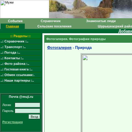
События
Справочник
Знаменитые люди
Главная
Сельские поселения
Шурышкасркий рай
Добави
:: Разделы ::
Фотогалерея. Фотографии природы
..: Справочник :..
..: Транспорт :..
Фотогалерея
- Природа
..: Погода :..
..: Контакты :..
..: Фото района :..
..: Гостевая книга :..
..: Обмен ссылками:.
..: Наши партнеры :..
Почта @muji.ru
Логин
Пароль
Регистрация