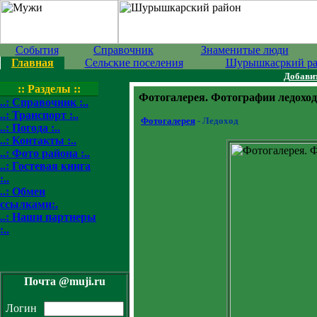
События
Справочник
Знаменитые люди
Главная
Сельские поселения
Шурышкасркий р
Добавит
:: Разделы ::
Фотогалерея. Фотографии ледоход
..: Справочник :..
..: Транспорт :..
Фотогалерея
- Ледоход
..: Погода :..
..: Контакты :..
..: Фото района :..
..: Гостевая книга
:..
..: Обмен
ссылками:.
..: Наши партнеры
:..
Почта @muji.ru
Логин